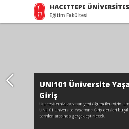
HACETTEPE ÜNİVERSİTES
Eğitim Fakültesi
UNI101 Üniversite Ya
Giriş
Üniversitemizi kazanan yeni öğrencilerimizin al
UNI101 Üniversite Yaşamına Giriş dersleri bu yıl
tarihleri arasında gerçekleştirilecek.