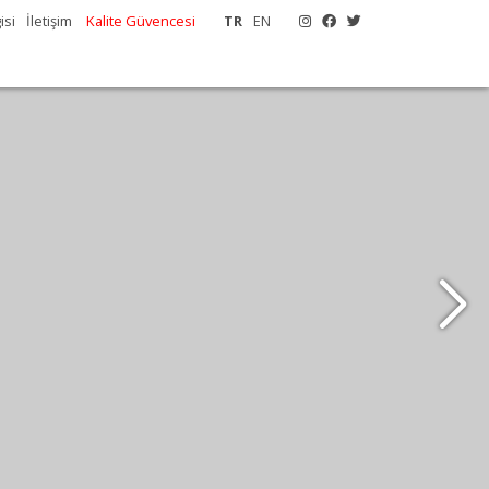
isi
İletişim
Kalite Güvencesi
TR
EN