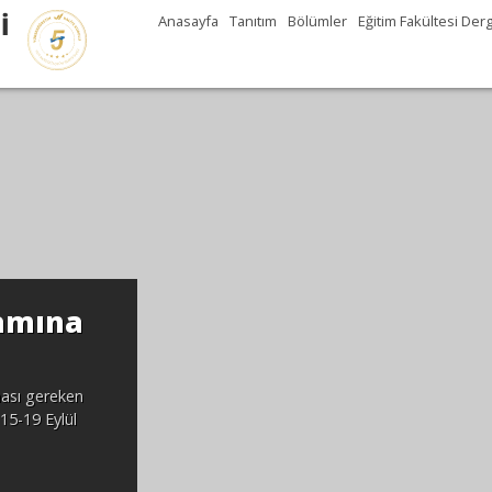
İ
Anasayfa
Tanıtım
Bölümler
Eğitim Fakültesi Derg
şamına
ması gereken
 15-19 Eylül