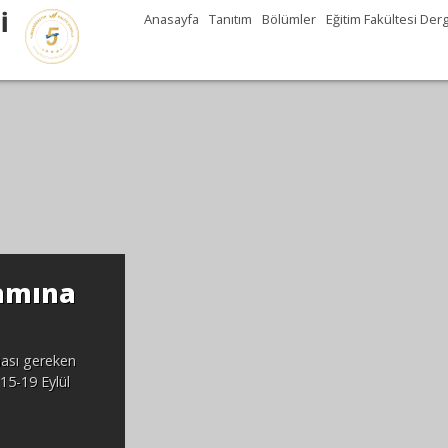
İ
Anasayfa
Tanıtım
Bölümler
Eğitim Fakültesi Derg
şamına
ması gereken
 15-19 Eylül