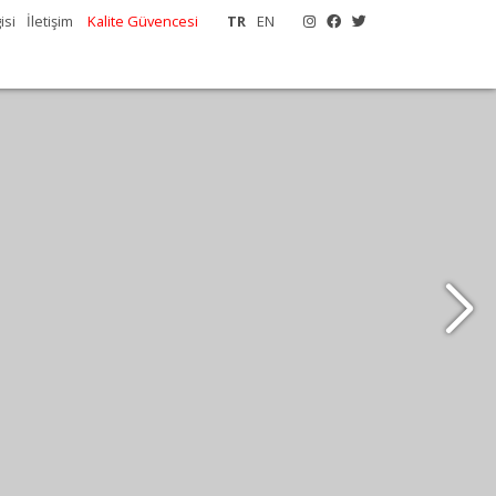
isi
İletişim
Kalite Güvencesi
TR
EN