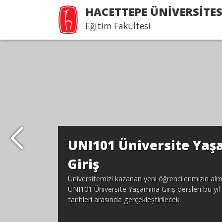
HACETTEPE ÜNİVERSİTES
Eğitim Fakültesi
UNI101 Üniversite Ya
Giriş
Üniversitemizi kazanan yeni öğrencilerimizin al
UNI101 Üniversite Yaşamına Giriş dersleri bu yıl
tarihleri arasında gerçekleştirilecek.